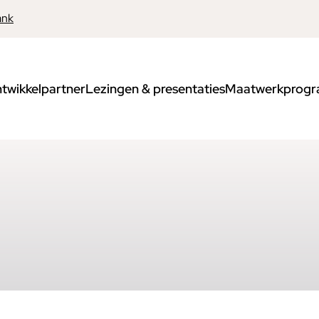
ank
twikkelpartner
Lezingen & presentaties
Maatwerkprogr