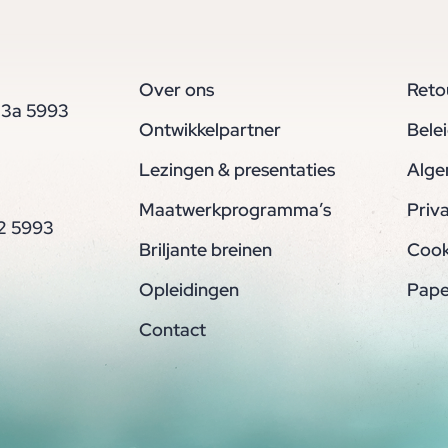
Over ons
Reto
 3a 5993
Ontwikkelpartner
Bele
Lezingen & presentaties
Alge
Maatwerkprogramma’s
Priv
2 5993
Briljante breinen
Cook
Opleidingen
Pape
Contact