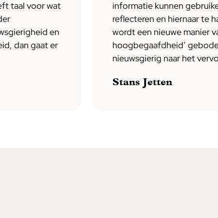
ft taal voor wat
informatie kunnen gebruik
der
reflecteren en hiernaar te h
wsgierigheid en
wordt een nieuwe manier va
id, dan gaat er
hoogbegaafdheid’ geboden
nieuwsgierig naar het vervo
Stans Jetten