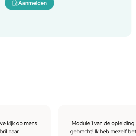
Aanmelden
we kijk op mens
‘Module 1 van de opleiding 
ril naar
gebracht! Ik heb mezelf bet