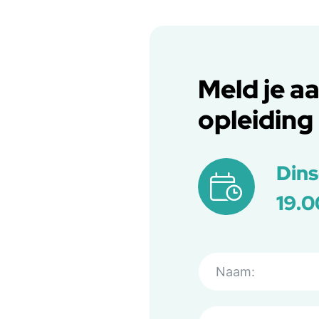
Meld je a
opleiding
Dins
19.0