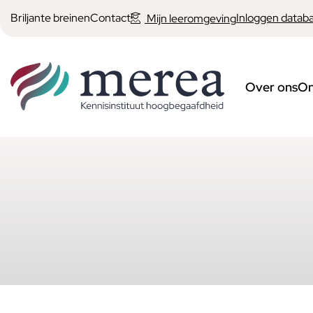
Briljante breinen
Contact
Inloggen datab
Mijn leeromgeving
Over ons
On