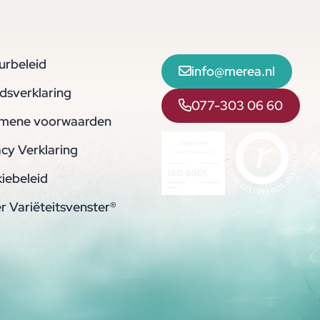
urbeleid
info@merea.nl
idsverklaring
077-303 06 60
mene voorwaarden
acy Verklaring
iebeleid
r Variëteitsvenster®