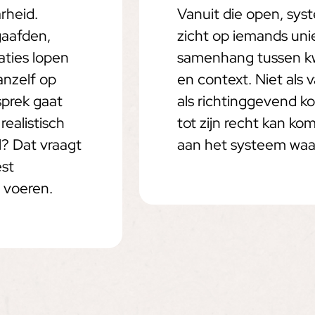
rheid.
Vanuit die open, syst
aafden,
zicht op iemands uni
aties lopen
samenhang tussen kw
anzelf op
en context. Niet als 
sprek gaat
als richtinggevend 
ealistisch
tot zijn recht kan ko
? Dat vraagt
aan het systeem waar
est
t voeren.