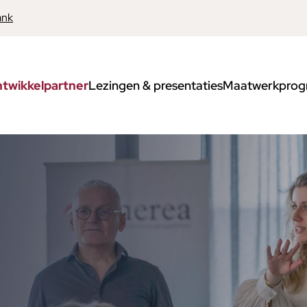
ank
twikkelpartner
Lezingen & presentaties
Maatwerkprog