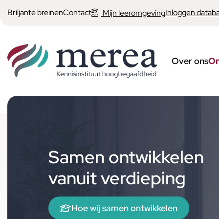
Briljante breinen
Contact
Inloggen datab
Mijn leeromgeving
Over ons
On
Samen ontwikkelen
vanuit verdieping
Hoe wij samen ontwikkelen