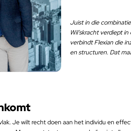
Juist in die combinat
Wil’skracht verdiept i
verbindt Flexian die i
en structuren. Dat maa
enkomt
snijvlak. Je wilt recht doen aan het individu en e