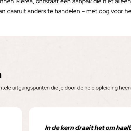
nnen Merea, ontstaat een aanpak die niet alleen
van daaruit anders te handelen – met oog voor he
n
ele uitgangspunten die je door de hele opleiding heen 
In de kern draait het om haal