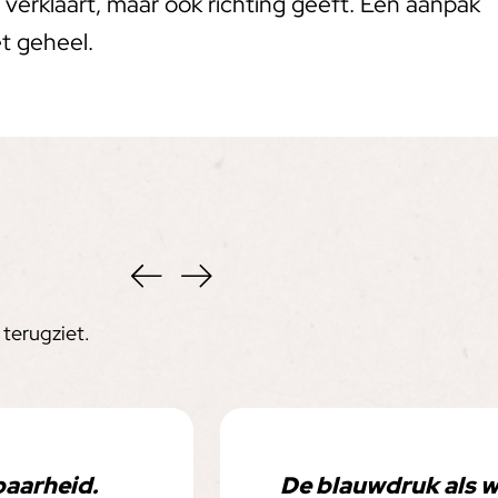
 verklaart, maar ook richting geeft. Een aanpak
t geheel.
terugziet.
baarheid.
De blauwdruk als w